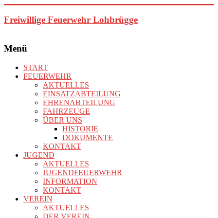
Zum
Inhalt
Freiwillige Feuerwehr Lohbrügge
springen
Menü
START
FEUERWEHR
AKTUELLES
EINSATZABTEILUNG
EHRENABTEILUNG
FAHRZEUGE
ÜBER UNS
HISTORIE
DOKUMENTE
KONTAKT
JUGEND
AKTUELLES
JUGENDFEUERWEHR
INFORMATION
KONTAKT
VEREIN
AKTUELLES
DER VEREIN