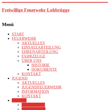
Zum
Inhalt
Freiwillige Feuerwehr Lohbrügge
springen
Menü
START
FEUERWEHR
AKTUELLES
EINSATZABTEILUNG
EHRENABTEILUNG
FAHRZEUGE
ÜBER UNS
HISTORIE
DOKUMENTE
KONTAKT
JUGEND
AKTUELLES
JUGENDFEUERWEHR
INFORMATION
KONTAKT
VEREIN
AKTUELLES
DER VEREIN