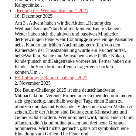
Kaltgetränke…
„Rettung des Weihnachtsmanns“ 2025
16. Dezember 2025
Am 3 . Advent haben wir die Aktion „Rettung des
Weihnachtsmanns“durchführen können. Bei trockenem
Wetter haben sich die aktiven und passiven Mitglieder
derFreiwilligen Feuerwehr Lohbrügge sowie einige Passanten
nebst Kindernam frühen Nachmittag getroffen.Von den
Kameraden der Einsatzabteilung wurde ein Kuchenbuffet,
heißeWaffeln, Salate und Würstchen sowie heißer Kakao,
Kinderpunsch undKaltgetränke vorbereitet. Ferner haben die
Kinder Ihr Stockbrot amoffenen Lagerfeuer backen
können.Um …
FF-Lohbrügge Baum-Challenge 2025
2. November 2025
Die Baum-Challenge 2025 ist eine deutschlandweite
Mitmachaktion: Vereine, Firmen oder Gemeinden nominieren
sich gegenseitig, innerhalb weniger Tage einen Baum zu
pflanzen und das mit Fotos oder Videos in sozialen Medien zu
zeigen.Ziele der Aktion sind Beitrag zum Klimaschutz und
Gemeinschaft fördern. Wer nominiert wird, muss: einen Baum
pflanzen, die Aktion online posten und drei neue Gruppen
nominieren. Wird nichts gemacht, gibt’s oft symbolisch eine
Einladung zum Grillen. Die Feuer und …