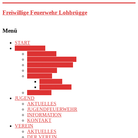
Zum
Inhalt
Freiwillige Feuerwehr Lohbrügge
springen
Menü
START
FEUERWEHR
AKTUELLES
EINSATZABTEILUNG
EHRENABTEILUNG
FAHRZEUGE
ÜBER UNS
HISTORIE
DOKUMENTE
KONTAKT
JUGEND
AKTUELLES
JUGENDFEUERWEHR
INFORMATION
KONTAKT
VEREIN
AKTUELLES
DER VEREIN