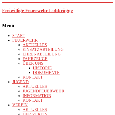
Zum
Inhalt
Freiwillige Feuerwehr Lohbrügge
springen
Menü
START
FEUERWEHR
AKTUELLES
EINSATZABTEILUNG
EHRENABTEILUNG
FAHRZEUGE
ÜBER UNS
HISTORIE
DOKUMENTE
KONTAKT
JUGEND
AKTUELLES
JUGENDFEUERWEHR
INFORMATION
KONTAKT
VEREIN
AKTUELLES
DER VEREIN