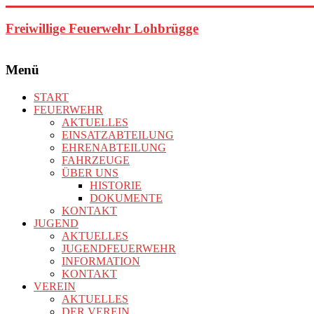
Zum
Inhalt
Freiwillige Feuerwehr Lohbrügge
springen
Menü
START
FEUERWEHR
AKTUELLES
EINSATZABTEILUNG
EHRENABTEILUNG
FAHRZEUGE
ÜBER UNS
HISTORIE
DOKUMENTE
KONTAKT
JUGEND
AKTUELLES
JUGENDFEUERWEHR
INFORMATION
KONTAKT
VEREIN
AKTUELLES
DER VEREIN