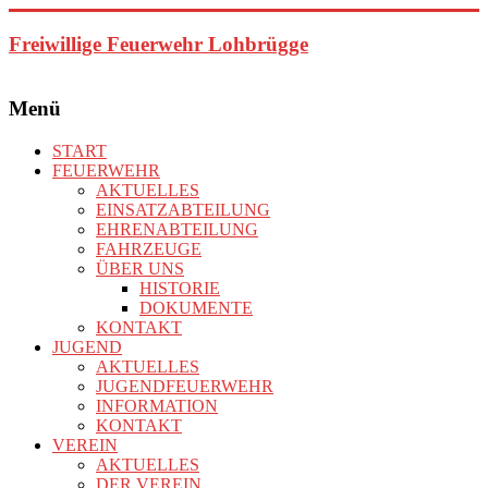
Zum
Inhalt
Freiwillige Feuerwehr Lohbrügge
springen
Menü
START
FEUERWEHR
AKTUELLES
EINSATZABTEILUNG
EHRENABTEILUNG
FAHRZEUGE
ÜBER UNS
HISTORIE
DOKUMENTE
KONTAKT
JUGEND
AKTUELLES
JUGENDFEUERWEHR
INFORMATION
KONTAKT
VEREIN
AKTUELLES
DER VEREIN