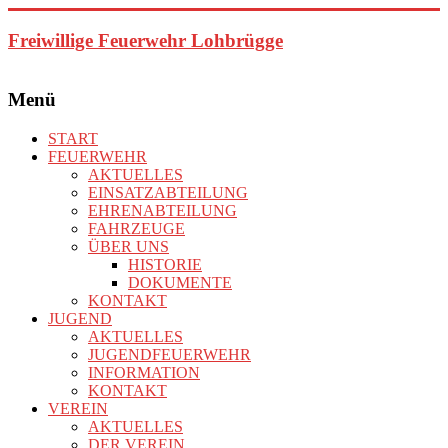
Zum
Inhalt
Freiwillige Feuerwehr Lohbrügge
springen
Menü
START
FEUERWEHR
AKTUELLES
EINSATZABTEILUNG
EHRENABTEILUNG
FAHRZEUGE
ÜBER UNS
HISTORIE
DOKUMENTE
KONTAKT
JUGEND
AKTUELLES
JUGENDFEUERWEHR
INFORMATION
KONTAKT
VEREIN
AKTUELLES
DER VEREIN