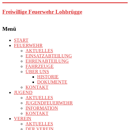
Zum
Inhalt
Freiwillige Feuerwehr Lohbrügge
springen
Menü
START
FEUERWEHR
AKTUELLES
EINSATZABTEILUNG
EHRENABTEILUNG
FAHRZEUGE
ÜBER UNS
HISTORIE
DOKUMENTE
KONTAKT
JUGEND
AKTUELLES
JUGENDFEUERWEHR
INFORMATION
KONTAKT
VEREIN
AKTUELLES
DER VEREIN