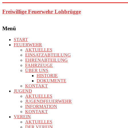
Zum
Inhalt
Freiwillige Feuerwehr Lohbrügge
springen
Menü
START
FEUERWEHR
AKTUELLES
EINSATZABTEILUNG
EHRENABTEILUNG
FAHRZEUGE
ÜBER UNS
HISTORIE
DOKUMENTE
KONTAKT
JUGEND
AKTUELLES
JUGENDFEUERWEHR
INFORMATION
KONTAKT
VEREIN
AKTUELLES
DER VEREIN