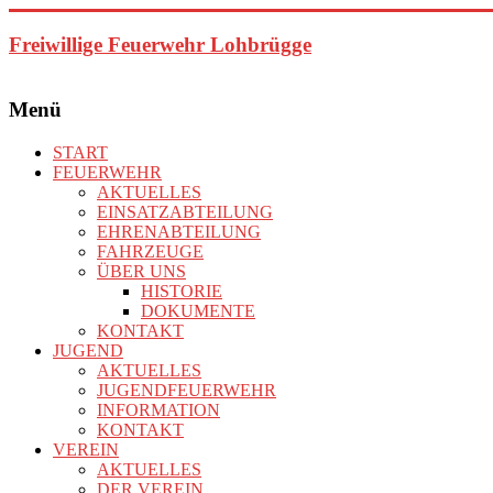
Zum
Inhalt
Freiwillige Feuerwehr Lohbrügge
springen
Menü
START
FEUERWEHR
AKTUELLES
EINSATZABTEILUNG
EHRENABTEILUNG
FAHRZEUGE
ÜBER UNS
HISTORIE
DOKUMENTE
KONTAKT
JUGEND
AKTUELLES
JUGENDFEUERWEHR
INFORMATION
KONTAKT
VEREIN
AKTUELLES
DER VEREIN