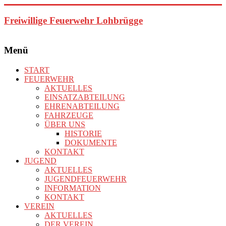
Zum
Inhalt
Freiwillige Feuerwehr Lohbrügge
springen
Menü
START
FEUERWEHR
AKTUELLES
EINSATZABTEILUNG
EHRENABTEILUNG
FAHRZEUGE
ÜBER UNS
HISTORIE
DOKUMENTE
KONTAKT
JUGEND
AKTUELLES
JUGENDFEUERWEHR
INFORMATION
KONTAKT
VEREIN
AKTUELLES
DER VEREIN