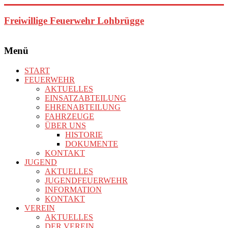
Zum
Inhalt
Freiwillige Feuerwehr Lohbrügge
springen
Menü
START
FEUERWEHR
AKTUELLES
EINSATZABTEILUNG
EHRENABTEILUNG
FAHRZEUGE
ÜBER UNS
HISTORIE
DOKUMENTE
KONTAKT
JUGEND
AKTUELLES
JUGENDFEUERWEHR
INFORMATION
KONTAKT
VEREIN
AKTUELLES
DER VEREIN