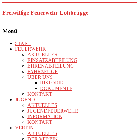
Zum
Inhalt
Freiwillige Feuerwehr Lohbrügge
springen
Menü
START
FEUERWEHR
AKTUELLES
EINSATZABTEILUNG
EHRENABTEILUNG
FAHRZEUGE
ÜBER UNS
HISTORIE
DOKUMENTE
KONTAKT
JUGEND
AKTUELLES
JUGENDFEUERWEHR
INFORMATION
KONTAKT
VEREIN
AKTUELLES
DER VEREIN