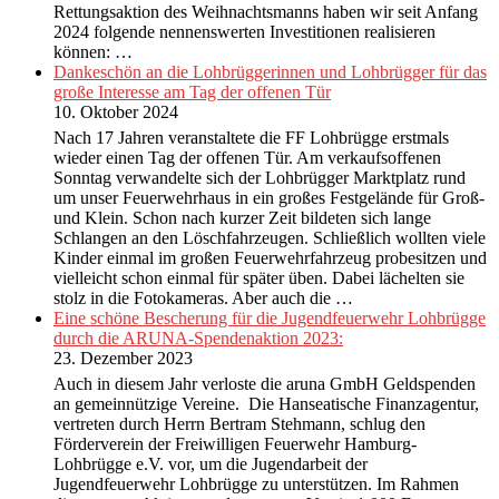
Rettungsaktion des Weihnachtsmanns haben wir seit Anfang
2024 folgende nennenswerten Investitionen realisieren
können: …
Dankeschön an die Lohbrüggerinnen und Lohbrügger für das
große Interesse am Tag der offenen Tür
10. Oktober 2024
Nach 17 Jahren veranstaltete die FF Lohbrügge erstmals
wieder einen Tag der offenen Tür. Am verkaufsoffenen
Sonntag verwandelte sich der Lohbrügger Marktplatz rund
um unser Feuerwehrhaus in ein großes Festgelände für Groß-
und Klein. Schon nach kurzer Zeit bildeten sich lange
Schlangen an den Löschfahrzeugen. Schließlich wollten viele
Kinder einmal im großen Feuerwehrfahrzeug probesitzen und
vielleicht schon einmal für später üben. Dabei lächelten sie
stolz in die Fotokameras. Aber auch die …
Eine schöne Bescherung für die Jugendfeuerwehr Lohbrügge
durch die ARUNA-Spendenaktion 2023:
23. Dezember 2023
Auch in diesem Jahr verloste die aruna GmbH Geldspenden
an gemeinnützige Vereine. Die Hanseatische Finanzagentur,
vertreten durch Herrn Bertram Stehmann, schlug den
Förderverein der Freiwilligen Feuerwehr Hamburg-
Lohbrügge e.V. vor, um die Jugendarbeit der
Jugendfeuerwehr Lohbrügge zu unterstützen. Im Rahmen