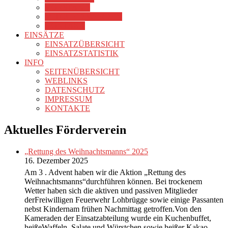
VORSTAND
MITGLIED WERDEN
KONTAKT
EINSÄTZE
EINSATZÜBERSICHT
EINSATZSTATISTIK
INFO
SEITENÜBERSICHT
WEBLINKS
DATENSCHUTZ
IMPRESSUM
KONTAKTE
Aktuelles Förderverein
„Rettung des Weihnachtsmanns“ 2025
16. Dezember 2025
Am 3 . Advent haben wir die Aktion „Rettung des
Weihnachtsmanns“durchführen können. Bei trockenem
Wetter haben sich die aktiven und passiven Mitglieder
derFreiwilligen Feuerwehr Lohbrügge sowie einige Passanten
nebst Kindernam frühen Nachmittag getroffen.Von den
Kameraden der Einsatzabteilung wurde ein Kuchenbuffet,
heißeWaffeln, Salate und Würstchen sowie heißer Kakao,