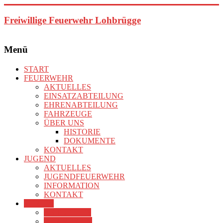
Zum
Inhalt
Freiwillige Feuerwehr Lohbrügge
springen
Menü
START
FEUERWEHR
AKTUELLES
EINSATZABTEILUNG
EHRENABTEILUNG
FAHRZEUGE
ÜBER UNS
HISTORIE
DOKUMENTE
KONTAKT
JUGEND
AKTUELLES
JUGENDFEUERWEHR
INFORMATION
KONTAKT
VEREIN
AKTUELLES
DER VEREIN