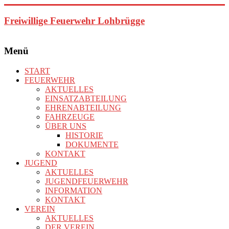
Zum
Inhalt
Freiwillige Feuerwehr Lohbrügge
springen
Menü
START
FEUERWEHR
AKTUELLES
EINSATZABTEILUNG
EHRENABTEILUNG
FAHRZEUGE
ÜBER UNS
HISTORIE
DOKUMENTE
KONTAKT
JUGEND
AKTUELLES
JUGENDFEUERWEHR
INFORMATION
KONTAKT
VEREIN
AKTUELLES
DER VEREIN