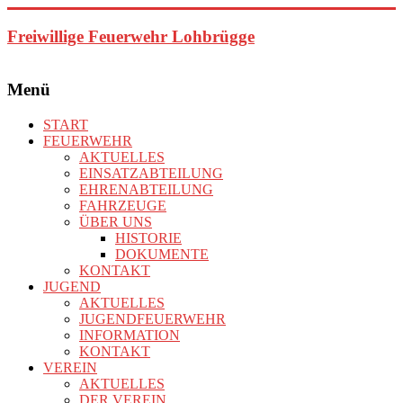
Zum
Inhalt
Freiwillige Feuerwehr Lohbrügge
springen
Menü
START
FEUERWEHR
AKTUELLES
EINSATZABTEILUNG
EHRENABTEILUNG
FAHRZEUGE
ÜBER UNS
HISTORIE
DOKUMENTE
KONTAKT
JUGEND
AKTUELLES
JUGENDFEUERWEHR
INFORMATION
KONTAKT
VEREIN
AKTUELLES
DER VEREIN