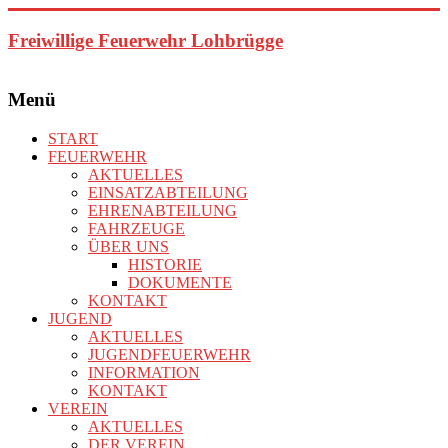
Zum
Inhalt
Freiwillige Feuerwehr Lohbrügge
springen
Menü
START
FEUERWEHR
AKTUELLES
EINSATZABTEILUNG
EHRENABTEILUNG
FAHRZEUGE
ÜBER UNS
HISTORIE
DOKUMENTE
KONTAKT
JUGEND
AKTUELLES
JUGENDFEUERWEHR
INFORMATION
KONTAKT
VEREIN
AKTUELLES
DER VEREIN