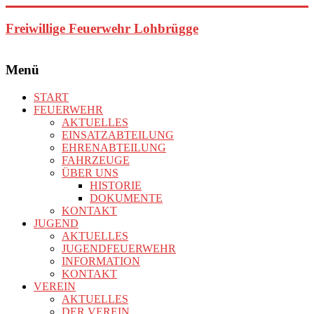
Zum
Inhalt
Freiwillige Feuerwehr Lohbrügge
springen
Menü
START
FEUERWEHR
AKTUELLES
EINSATZABTEILUNG
EHRENABTEILUNG
FAHRZEUGE
ÜBER UNS
HISTORIE
DOKUMENTE
KONTAKT
JUGEND
AKTUELLES
JUGENDFEUERWEHR
INFORMATION
KONTAKT
VEREIN
AKTUELLES
DER VEREIN