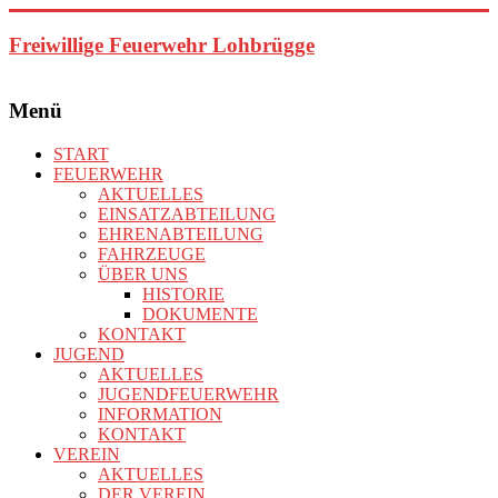
Zum
Inhalt
Freiwillige Feuerwehr Lohbrügge
springen
Menü
START
FEUERWEHR
AKTUELLES
EINSATZABTEILUNG
EHRENABTEILUNG
FAHRZEUGE
ÜBER UNS
HISTORIE
DOKUMENTE
KONTAKT
JUGEND
AKTUELLES
JUGENDFEUERWEHR
INFORMATION
KONTAKT
VEREIN
AKTUELLES
DER VEREIN