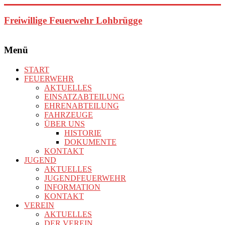
Zum
Inhalt
Freiwillige Feuerwehr Lohbrügge
springen
Menü
START
FEUERWEHR
AKTUELLES
EINSATZABTEILUNG
EHRENABTEILUNG
FAHRZEUGE
ÜBER UNS
HISTORIE
DOKUMENTE
KONTAKT
JUGEND
AKTUELLES
JUGENDFEUERWEHR
INFORMATION
KONTAKT
VEREIN
AKTUELLES
DER VEREIN