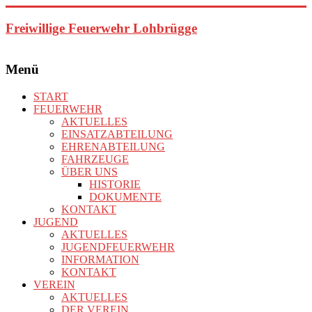
Zum
Inhalt
Freiwillige Feuerwehr Lohbrügge
springen
Menü
START
FEUERWEHR
AKTUELLES
EINSATZABTEILUNG
EHRENABTEILUNG
FAHRZEUGE
ÜBER UNS
HISTORIE
DOKUMENTE
KONTAKT
JUGEND
AKTUELLES
JUGENDFEUERWEHR
INFORMATION
KONTAKT
VEREIN
AKTUELLES
DER VEREIN