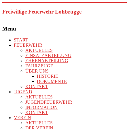
Zum
Inhalt
Freiwillige Feuerwehr Lohbrügge
springen
Menü
START
FEUERWEHR
AKTUELLES
EINSATZABTEILUNG
EHRENABTEILUNG
FAHRZEUGE
ÜBER UNS
HISTORIE
DOKUMENTE
KONTAKT
JUGEND
AKTUELLES
JUGENDFEUERWEHR
INFORMATION
KONTAKT
VEREIN
AKTUELLES
DER VEREIN