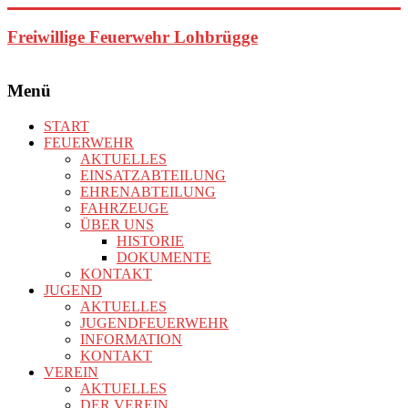
Zum
Inhalt
Freiwillige Feuerwehr Lohbrügge
springen
Menü
START
FEUERWEHR
AKTUELLES
EINSATZABTEILUNG
EHRENABTEILUNG
FAHRZEUGE
ÜBER UNS
HISTORIE
DOKUMENTE
KONTAKT
JUGEND
AKTUELLES
JUGENDFEUERWEHR
INFORMATION
KONTAKT
VEREIN
AKTUELLES
DER VEREIN