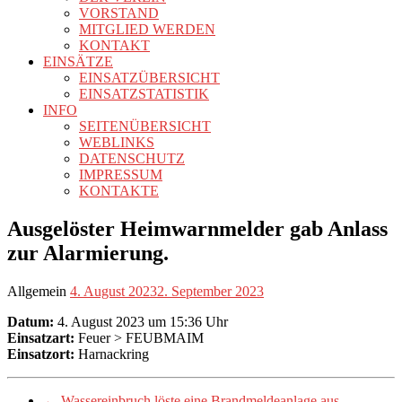
VORSTAND
MITGLIED WERDEN
KONTAKT
EINSÄTZE
EINSATZÜBERSICHT
EINSATZSTATISTIK
INFO
SEITENÜBERSICHT
WEBLINKS
DATENSCHUTZ
IMPRESSUM
KONTAKTE
Ausgelöster Heimwarnmelder gab Anlass
zur Alarmierung.
Allgemein
4. August 2023
2. September 2023
Datum:
4. August 2023 um 15:36 Uhr
Einsatzart:
Feuer > FEUBMAIM
Einsatzort:
Harnackring
←
Wassereinbruch löste eine Brandmeldeanlage aus.