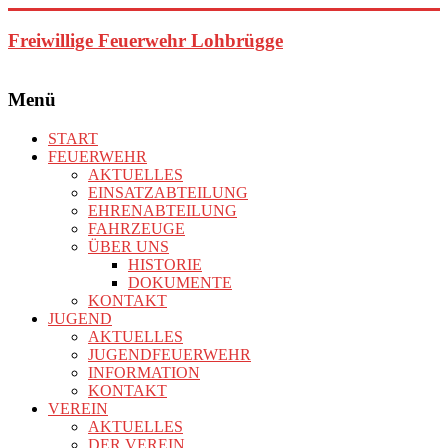
Zum
Inhalt
Freiwillige Feuerwehr Lohbrügge
springen
Menü
START
FEUERWEHR
AKTUELLES
EINSATZABTEILUNG
EHRENABTEILUNG
FAHRZEUGE
ÜBER UNS
HISTORIE
DOKUMENTE
KONTAKT
JUGEND
AKTUELLES
JUGENDFEUERWEHR
INFORMATION
KONTAKT
VEREIN
AKTUELLES
DER VEREIN