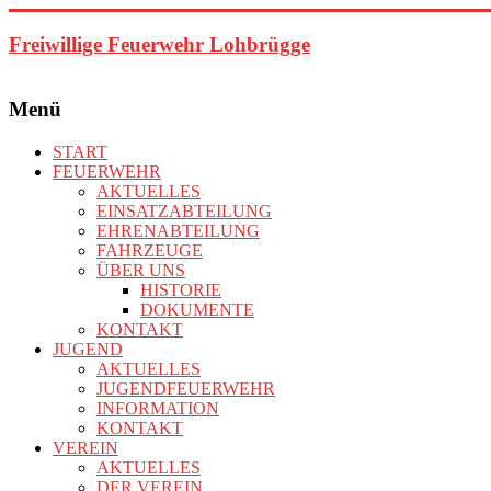
Zum
Inhalt
Freiwillige Feuerwehr Lohbrügge
springen
Menü
START
FEUERWEHR
AKTUELLES
EINSATZABTEILUNG
EHRENABTEILUNG
FAHRZEUGE
ÜBER UNS
HISTORIE
DOKUMENTE
KONTAKT
JUGEND
AKTUELLES
JUGENDFEUERWEHR
INFORMATION
KONTAKT
VEREIN
AKTUELLES
DER VEREIN