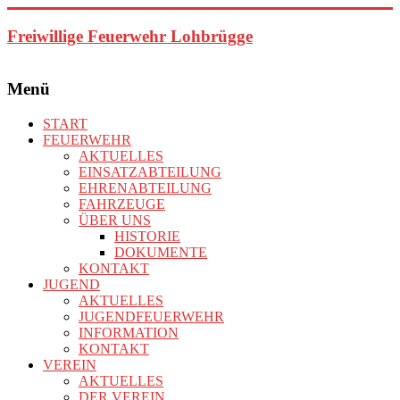
Zum
Inhalt
Freiwillige Feuerwehr Lohbrügge
springen
Menü
START
FEUERWEHR
AKTUELLES
EINSATZABTEILUNG
EHRENABTEILUNG
FAHRZEUGE
ÜBER UNS
HISTORIE
DOKUMENTE
KONTAKT
JUGEND
AKTUELLES
JUGENDFEUERWEHR
INFORMATION
KONTAKT
VEREIN
AKTUELLES
DER VEREIN