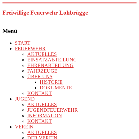
Zum
Inhalt
Freiwillige Feuerwehr Lohbrügge
springen
Menü
START
FEUERWEHR
AKTUELLES
EINSATZABTEILUNG
EHRENABTEILUNG
FAHRZEUGE
ÜBER UNS
HISTORIE
DOKUMENTE
KONTAKT
JUGEND
AKTUELLES
JUGENDFEUERWEHR
INFORMATION
KONTAKT
VEREIN
AKTUELLES
DER VEREIN