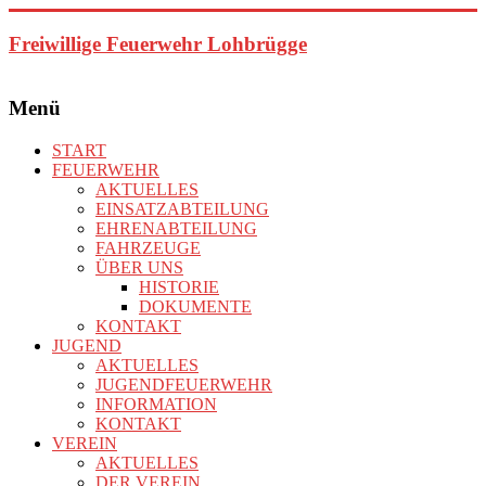
Zum
Inhalt
Freiwillige Feuerwehr Lohbrügge
springen
Menü
START
FEUERWEHR
AKTUELLES
EINSATZABTEILUNG
EHRENABTEILUNG
FAHRZEUGE
ÜBER UNS
HISTORIE
DOKUMENTE
KONTAKT
JUGEND
AKTUELLES
JUGENDFEUERWEHR
INFORMATION
KONTAKT
VEREIN
AKTUELLES
DER VEREIN