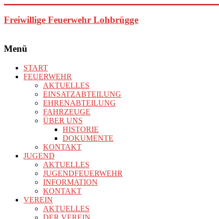
Zum
Inhalt
Freiwillige Feuerwehr Lohbrügge
springen
Menü
START
FEUERWEHR
AKTUELLES
EINSATZABTEILUNG
EHRENABTEILUNG
FAHRZEUGE
ÜBER UNS
HISTORIE
DOKUMENTE
KONTAKT
JUGEND
AKTUELLES
JUGENDFEUERWEHR
INFORMATION
KONTAKT
VEREIN
AKTUELLES
DER VEREIN