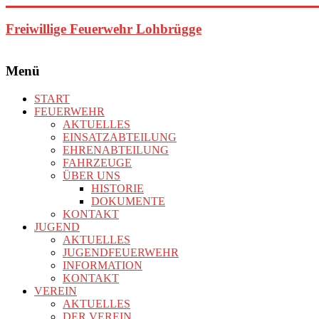
Zum
Inhalt
Freiwillige Feuerwehr Lohbrügge
springen
Menü
START
FEUERWEHR
AKTUELLES
EINSATZABTEILUNG
EHRENABTEILUNG
FAHRZEUGE
ÜBER UNS
HISTORIE
DOKUMENTE
KONTAKT
JUGEND
AKTUELLES
JUGENDFEUERWEHR
INFORMATION
KONTAKT
VEREIN
AKTUELLES
DER VEREIN