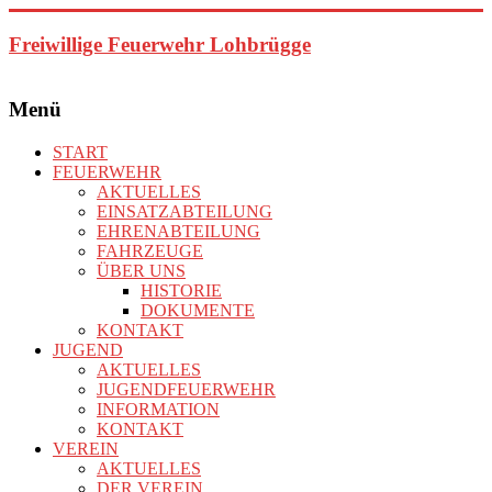
Zum
Inhalt
Freiwillige Feuerwehr Lohbrügge
springen
Menü
START
FEUERWEHR
AKTUELLES
EINSATZABTEILUNG
EHRENABTEILUNG
FAHRZEUGE
ÜBER UNS
HISTORIE
DOKUMENTE
KONTAKT
JUGEND
AKTUELLES
JUGENDFEUERWEHR
INFORMATION
KONTAKT
VEREIN
AKTUELLES
DER VEREIN