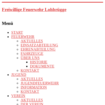
Zum
Inhalt
Freiwillige Feuerwehr Lohbrügge
springen
Menü
START
FEUERWEHR
AKTUELLES
EINSATZABTEILUNG
EHRENABTEILUNG
FAHRZEUGE
ÜBER UNS
HISTORIE
DOKUMENTE
KONTAKT
JUGEND
AKTUELLES
JUGENDFEUERWEHR
INFORMATION
KONTAKT
VEREIN
AKTUELLES
DER VEREIN