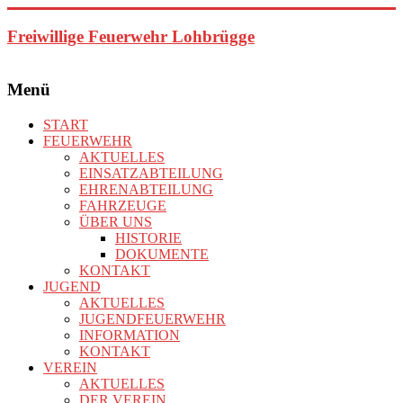
Zum
Inhalt
Freiwillige Feuerwehr Lohbrügge
springen
Menü
START
FEUERWEHR
AKTUELLES
EINSATZABTEILUNG
EHRENABTEILUNG
FAHRZEUGE
ÜBER UNS
HISTORIE
DOKUMENTE
KONTAKT
JUGEND
AKTUELLES
JUGENDFEUERWEHR
INFORMATION
KONTAKT
VEREIN
AKTUELLES
DER VEREIN