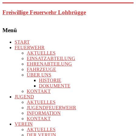
Zum
Inhalt
Freiwillige Feuerwehr Lohbrügge
springen
Menü
START
FEUERWEHR
AKTUELLES
EINSATZABTEILUNG
EHRENABTEILUNG
FAHRZEUGE
ÜBER UNS
HISTORIE
DOKUMENTE
KONTAKT
JUGEND
AKTUELLES
JUGENDFEUERWEHR
INFORMATION
KONTAKT
VEREIN
AKTUELLES
DER VEREIN