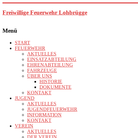
Zum
Inhalt
Freiwillige Feuerwehr Lohbrügge
springen
Menü
START
FEUERWEHR
AKTUELLES
EINSATZABTEILUNG
EHRENABTEILUNG
FAHRZEUGE
ÜBER UNS
HISTORIE
DOKUMENTE
KONTAKT
JUGEND
AKTUELLES
JUGENDFEUERWEHR
INFORMATION
KONTAKT
VEREIN
AKTUELLES
DER VEREIN