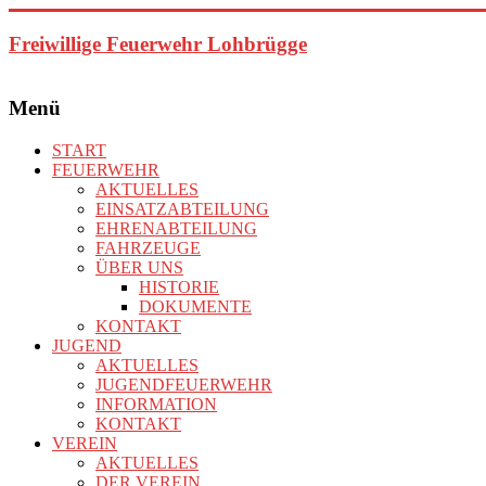
Zum
Inhalt
Freiwillige Feuerwehr Lohbrügge
springen
Menü
START
FEUERWEHR
AKTUELLES
EINSATZABTEILUNG
EHRENABTEILUNG
FAHRZEUGE
ÜBER UNS
HISTORIE
DOKUMENTE
KONTAKT
JUGEND
AKTUELLES
JUGENDFEUERWEHR
INFORMATION
KONTAKT
VEREIN
AKTUELLES
DER VEREIN