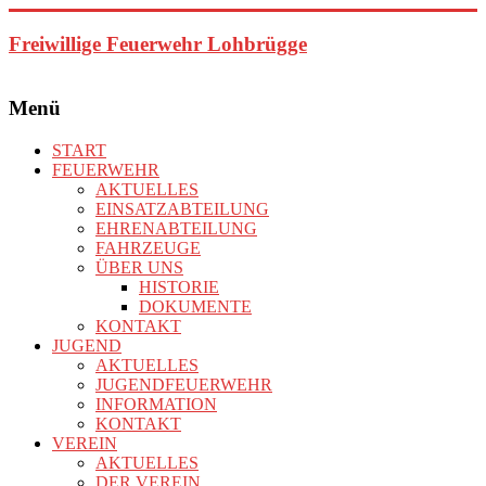
Zum
Inhalt
Freiwillige Feuerwehr Lohbrügge
springen
Menü
START
FEUERWEHR
AKTUELLES
EINSATZABTEILUNG
EHRENABTEILUNG
FAHRZEUGE
ÜBER UNS
HISTORIE
DOKUMENTE
KONTAKT
JUGEND
AKTUELLES
JUGENDFEUERWEHR
INFORMATION
KONTAKT
VEREIN
AKTUELLES
DER VEREIN