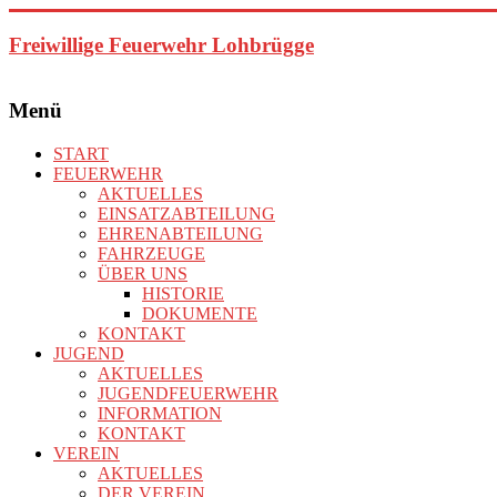
Zum
Inhalt
Freiwillige Feuerwehr Lohbrügge
springen
Menü
START
FEUERWEHR
AKTUELLES
EINSATZABTEILUNG
EHRENABTEILUNG
FAHRZEUGE
ÜBER UNS
HISTORIE
DOKUMENTE
KONTAKT
JUGEND
AKTUELLES
JUGENDFEUERWEHR
INFORMATION
KONTAKT
VEREIN
AKTUELLES
DER VEREIN