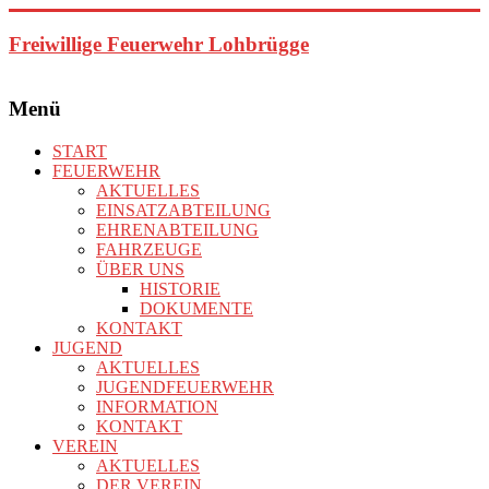
Zum
Inhalt
Freiwillige Feuerwehr Lohbrügge
springen
Menü
START
FEUERWEHR
AKTUELLES
EINSATZABTEILUNG
EHRENABTEILUNG
FAHRZEUGE
ÜBER UNS
HISTORIE
DOKUMENTE
KONTAKT
JUGEND
AKTUELLES
JUGENDFEUERWEHR
INFORMATION
KONTAKT
VEREIN
AKTUELLES
DER VEREIN