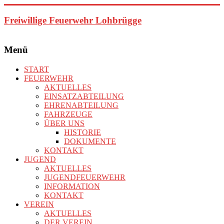
Zum
Inhalt
Freiwillige Feuerwehr Lohbrügge
springen
Menü
START
FEUERWEHR
AKTUELLES
EINSATZABTEILUNG
EHRENABTEILUNG
FAHRZEUGE
ÜBER UNS
HISTORIE
DOKUMENTE
KONTAKT
JUGEND
AKTUELLES
JUGENDFEUERWEHR
INFORMATION
KONTAKT
VEREIN
AKTUELLES
DER VEREIN