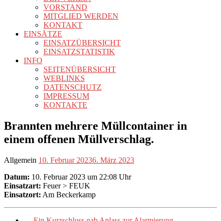
VORSTAND
MITGLIED WERDEN
KONTAKT
EINSÄTZE
EINSATZÜBERSICHT
EINSATZSTATISTIK
INFO
SEITENÜBERSICHT
WEBLINKS
DATENSCHUTZ
IMPRESSUM
KONTAKTE
Brannten mehrere Müllcontainer in
einem offenen Müllverschlag.
Allgemein
10. Februar 2023
6. März 2023
Datum:
10. Februar 2023 um 22:08 Uhr
Einsatzart:
Feuer > FEUK
Einsatzort:
Am Beckerkamp
←
Ein Kurzschluss gab Anlass zur Alarmierung.