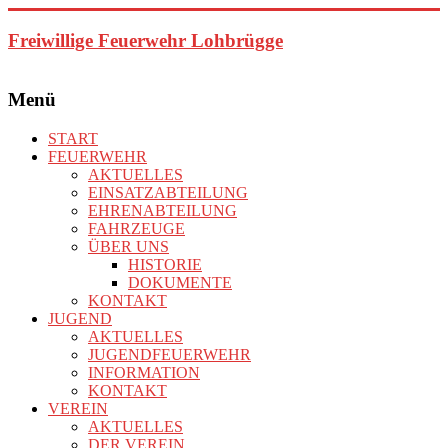
Zum
Inhalt
Freiwillige Feuerwehr Lohbrügge
springen
Menü
START
FEUERWEHR
AKTUELLES
EINSATZABTEILUNG
EHRENABTEILUNG
FAHRZEUGE
ÜBER UNS
HISTORIE
DOKUMENTE
KONTAKT
JUGEND
AKTUELLES
JUGENDFEUERWEHR
INFORMATION
KONTAKT
VEREIN
AKTUELLES
DER VEREIN