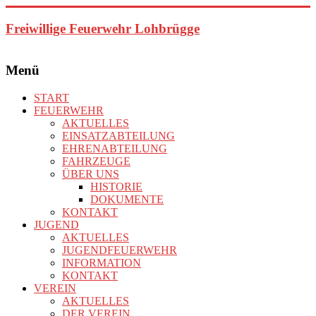
Zum
Inhalt
Freiwillige Feuerwehr Lohbrügge
springen
Menü
START
FEUERWEHR
AKTUELLES
EINSATZABTEILUNG
EHRENABTEILUNG
FAHRZEUGE
ÜBER UNS
HISTORIE
DOKUMENTE
KONTAKT
JUGEND
AKTUELLES
JUGENDFEUERWEHR
INFORMATION
KONTAKT
VEREIN
AKTUELLES
DER VEREIN