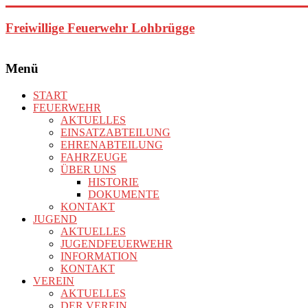
Zum
Inhalt
Freiwillige Feuerwehr Lohbrügge
springen
Menü
START
FEUERWEHR
AKTUELLES
EINSATZABTEILUNG
EHRENABTEILUNG
FAHRZEUGE
ÜBER UNS
HISTORIE
DOKUMENTE
KONTAKT
JUGEND
AKTUELLES
JUGENDFEUERWEHR
INFORMATION
KONTAKT
VEREIN
AKTUELLES
DER VEREIN