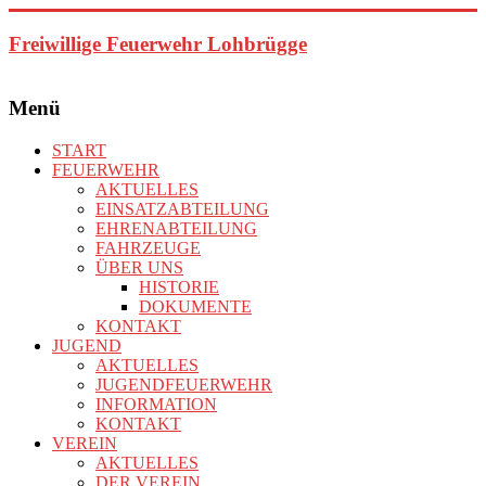
Zum
Inhalt
Freiwillige Feuerwehr Lohbrügge
springen
Menü
START
FEUERWEHR
AKTUELLES
EINSATZABTEILUNG
EHRENABTEILUNG
FAHRZEUGE
ÜBER UNS
HISTORIE
DOKUMENTE
KONTAKT
JUGEND
AKTUELLES
JUGENDFEUERWEHR
INFORMATION
KONTAKT
VEREIN
AKTUELLES
DER VEREIN