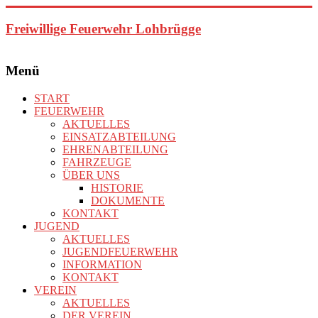
Zum
Inhalt
Freiwillige Feuerwehr Lohbrügge
springen
Menü
START
FEUERWEHR
AKTUELLES
EINSATZABTEILUNG
EHRENABTEILUNG
FAHRZEUGE
ÜBER UNS
HISTORIE
DOKUMENTE
KONTAKT
JUGEND
AKTUELLES
JUGENDFEUERWEHR
INFORMATION
KONTAKT
VEREIN
AKTUELLES
DER VEREIN