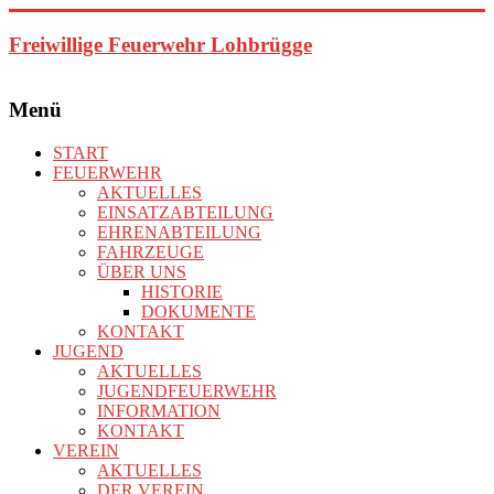
Zum
Inhalt
Freiwillige Feuerwehr Lohbrügge
springen
Menü
START
FEUERWEHR
AKTUELLES
EINSATZABTEILUNG
EHRENABTEILUNG
FAHRZEUGE
ÜBER UNS
HISTORIE
DOKUMENTE
KONTAKT
JUGEND
AKTUELLES
JUGENDFEUERWEHR
INFORMATION
KONTAKT
VEREIN
AKTUELLES
DER VEREIN