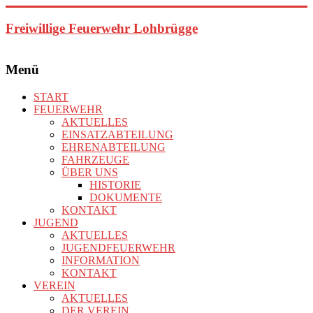
Zum
Inhalt
Freiwillige Feuerwehr Lohbrügge
springen
Menü
START
FEUERWEHR
AKTUELLES
EINSATZABTEILUNG
EHRENABTEILUNG
FAHRZEUGE
ÜBER UNS
HISTORIE
DOKUMENTE
KONTAKT
JUGEND
AKTUELLES
JUGENDFEUERWEHR
INFORMATION
KONTAKT
VEREIN
AKTUELLES
DER VEREIN