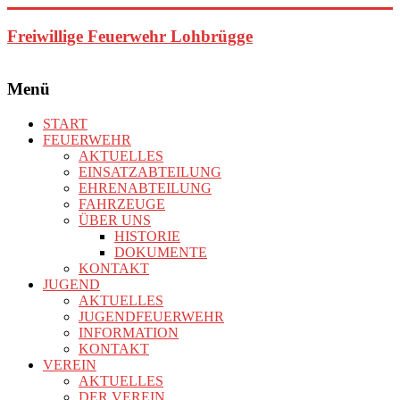
Zum
Inhalt
Freiwillige Feuerwehr Lohbrügge
springen
Menü
START
FEUERWEHR
AKTUELLES
EINSATZABTEILUNG
EHRENABTEILUNG
FAHRZEUGE
ÜBER UNS
HISTORIE
DOKUMENTE
KONTAKT
JUGEND
AKTUELLES
JUGENDFEUERWEHR
INFORMATION
KONTAKT
VEREIN
AKTUELLES
DER VEREIN