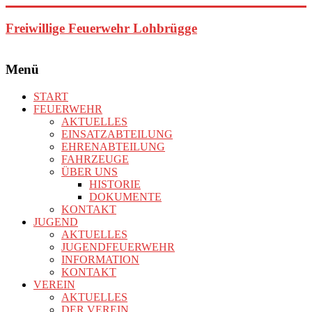
Zum
Inhalt
Freiwillige Feuerwehr Lohbrügge
springen
Menü
START
FEUERWEHR
AKTUELLES
EINSATZABTEILUNG
EHRENABTEILUNG
FAHRZEUGE
ÜBER UNS
HISTORIE
DOKUMENTE
KONTAKT
JUGEND
AKTUELLES
JUGENDFEUERWEHR
INFORMATION
KONTAKT
VEREIN
AKTUELLES
DER VEREIN