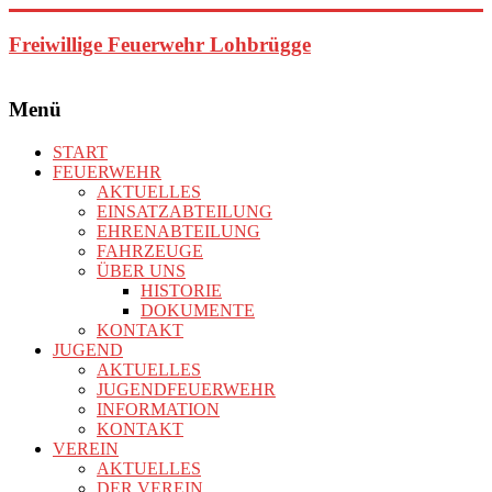
Zum
Inhalt
Freiwillige Feuerwehr Lohbrügge
springen
Menü
START
FEUERWEHR
AKTUELLES
EINSATZABTEILUNG
EHRENABTEILUNG
FAHRZEUGE
ÜBER UNS
HISTORIE
DOKUMENTE
KONTAKT
JUGEND
AKTUELLES
JUGENDFEUERWEHR
INFORMATION
KONTAKT
VEREIN
AKTUELLES
DER VEREIN